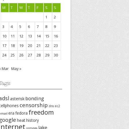
M
T
W
T
F
S
S
1
2
3
4
5
6
7
8
9
10
11
12
13
14
15
16
17
18
19
20
21
22
23
24
25
26
27
28
29
30
« Mar
May »
Tags
adsl
bonding
asterisk
censorship
cellphones
dns
ec2
freedom
era
fedora
email
google
heat
history
internet
lake
iomega