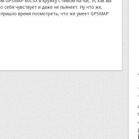
в GPSMAP 60CSX в кружку с пивом на час. И, как вы
 себя чувствует и даже не пьянеет. Ну что же,
ь пришло время посмотреть, что же умеет GPSMAP