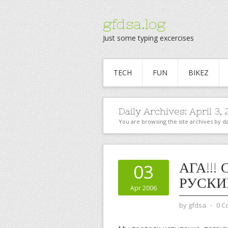
gfdsa.log
Just some typing excercises
TECH
FUN
BIKEZ
Daily Archives:
April 3,
You are browsing the site archives by da
АГА!!
03
РУСКИ
Apr 2006
by
gfdsa
⋅
0 C