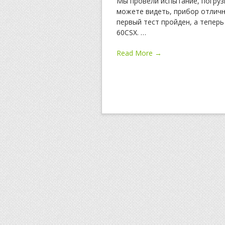
Мы провели испытание, погрузи
можете видеть, прибор отлично
первый тест пройден, а тепер
60CSX.
…
Read More →