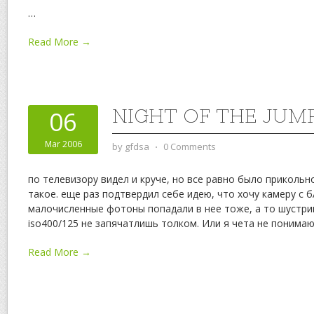
…
Read More →
NIGHT OF THE JUM
06
Mar 2006
by
gfdsa
⋅
0 Comments
по телевизору видел и круче, но все равно было прикольно
такое. еще раз подтвердил себе идею, что хочу камеру с 
малочисленные фотоны попадали в нее тоже, а то шустрик
iso400/125 не запячатлишь толком. Или я чета не понима
Read More →