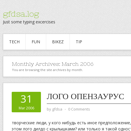
gfdsa.log
Just some typing excercises
TECH
FUN
BIKEZ
TIP
Monthly Archives:
March 2006
You are browsing the site archives by month.
ЛОГО ОПЕНЗАУРУС
31
Mar 2006
by
gfdsa
⋅
0 Comments
творческие люди, у кого нибудь есть иное предположение,
этом лого дилдо с крылышками? или только я такой одно