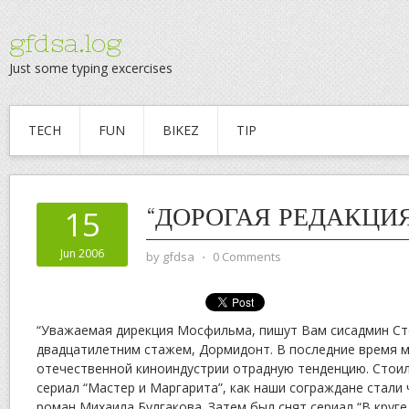
gfdsa.log
Just some typing excercises
TECH
FUN
BIKEZ
TIP
“ДОРОГАЯ РЕДАКЦИ
15
Jun 2006
by
gfdsa
⋅
0 Comments
“Уважаемая дирекция Мосфильма, пишут Вам сисадмин Ст
двадцатилетним стажем, Дормидонт. В последние время м
отечественной киноиндустрии отрадную тенденцию. Стои
сериал “Мастер и Маргарита”, как наши сограждане стали
роман Михаила Булгакова. Затем был снят сериал “В круге