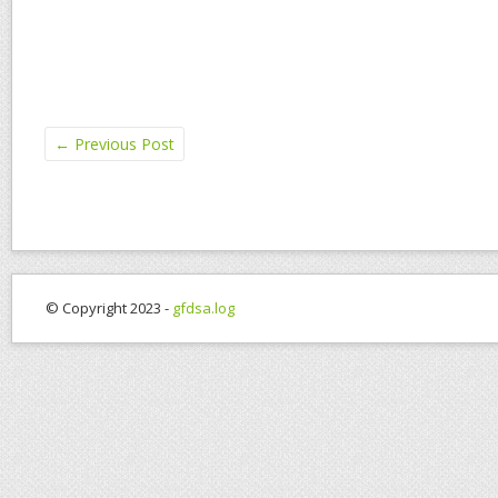
←
Previous Post
© Copyright 2023 -
gfdsa.log