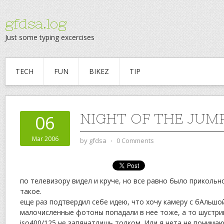
gfdsa.log
Just some typing excercises
TECH
FUN
BIKEZ
TIP
NIGHT OF THE JUM
06
Mar 2006
by
gfdsa
⋅
0 Comments
по телевизору видел и круче, но все равно было прикольно
такое.
еще раз подтвердил себе идею, что хочу камеру с бАльшо
малочисленные фотоны попадали в нее тоже, а то шустрик
iso400/125 не запячатлишь толком. Или я чета не понимаю