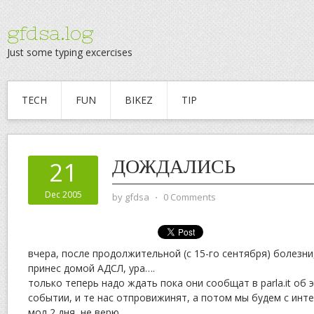
gfdsa.log
Just some typing excercises
TECH
FUN
BIKEZ
TIP
ДОЖДАЛИСЬ
21
Dec 2005
by
gfdsa
⋅
0 Comments
вчера, после продолжительной (с 15-го сентября) болезни
принес домой АДСЛ, ура….
только теперь надо ждать пока они сообщат в parla.it об
событии, и те нас отпровижинят, а потом мы будем с инт
мол 2 дня, не верю