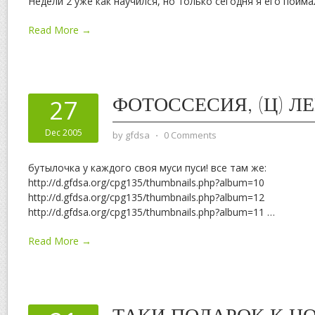
Недели 2 уже как научился, но только сегодня я его пойм
Read More →
ФОТОССЕСИЯ, (Ц) Л
27
Dec 2005
by
gfdsa
⋅
0 Comments
бутылочка у каждого своя муси пуси! все там же:
http://d.gfdsa.org/cpg135/thumbnails.php?album=10
http://d.gfdsa.org/cpg135/thumbnails.php?album=12
http://d.gfdsa.org/cpg135/thumbnails.php?album=11
…
Read More →