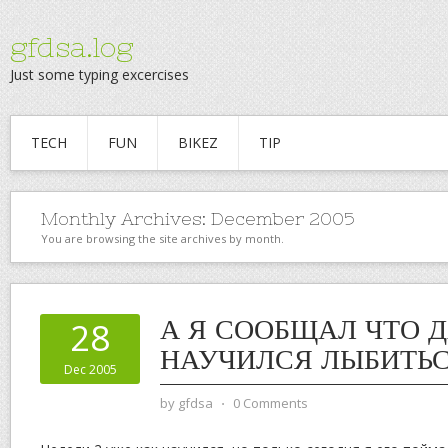
gfdsa.log
Just some typing excercises
TECH
FUN
BIKEZ
TIP
Monthly Archives:
December 2005
You are browsing the site archives by month.
А Я СООБЩАЛ ЧТО 
28
НАУЧИЛСЯ ЛЫБИТЬ
Dec 2005
by
gfdsa
⋅
0 Comments