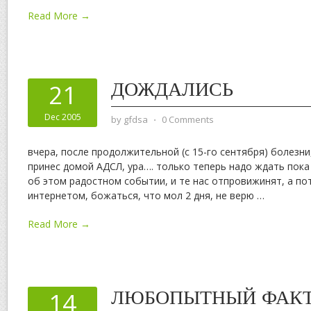
Read More →
ДОЖДАЛИСЬ
21
Dec 2005
by
gfdsa
⋅
0 Comments
вчера, после продолжительной (с 15-го сентября) болезни
принес домой АДСЛ, ура…. только теперь надо ждать пока о
об этом радостном событии, и те нас отпровижинят, а по
интернетом, божаться, что мол 2 дня, не верю
…
Read More →
ЛЮБОПЫТНЫЙ ФАК
14