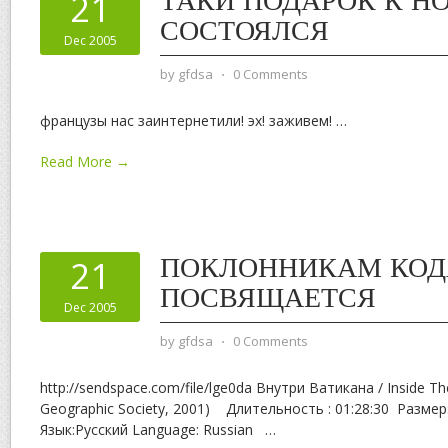
ТАКИ ПОДАРОК К Н
21
СОСТОЯЛСЯ
Dec 2005
by
gfdsa
⋅
0 Comments
французы нас заинтернетили! эх! заживем!
…
Read More →
ПОКЛОННИКАМ КОД
21
ПОСВЯЩАЕТСЯ
Dec 2005
by
gfdsa
⋅
0 Comments
http://sendspace.com/file/lge0da Внутри Ватикана / Inside Th
Geographic Society, 2001) Длительность : 01:28:30 Размер
Язык:Русский Language: Russian
…