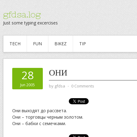
gfdsa.log
Just some typing excercises
TECH
FUN
BIKEZ
TIP
ОНИ
28
Jun 2005
by
gfdsa
⋅
0 Comments
Они выходят до рассвета.
Они – торговцы черным золотом.
Они – бабки с семечками.